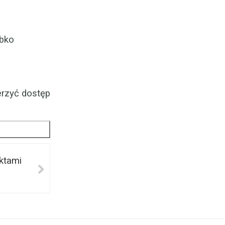
ybko
erzyć dostęp
ktami