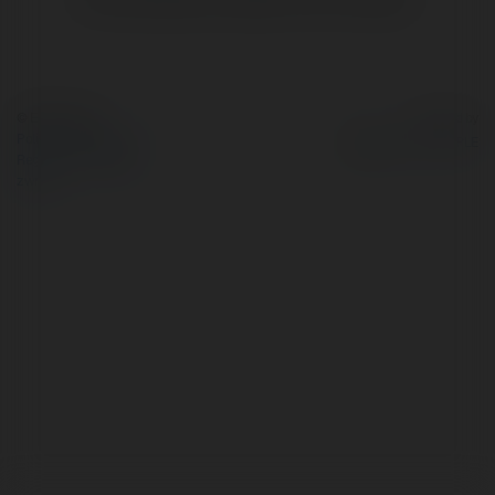
© Ekademia.pl
Powered by
Polityka Prywatności
Regulamin
|
Zażądaj
zwrotu