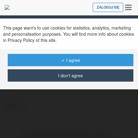
Tog
ZALOGUJ SIĘ
Close
nav
This page want's to use cookies for statistics, analytics, marketing
and personalisation purposes. You will find more info about cookies
in Privacy Policy of this site.
✓ I agree
Anna Kowalska
@vanmaur
I don't agree
więcej
Brak widzialnych wpisów w tym miejscu.