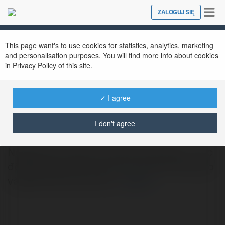
Tog
ZALOGUJ SIĘ
Close
nav
This page want's to use cookies for statistics, analytics, marketing
and personalisation purposes. You will find more info about cookies
in Privacy Policy of this site.
✓ I agree
Nowgoal Braunstein
@nowgoalbraunstein
I don't agree
Nowgoal là “công cụ soi kèo quốc dân” – tốc
độ cập nhật siêu tốc, hỗ trợ đa môn thể thao
và phân tích cực kỳ chi…
więcej