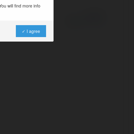
ou will find more info
Powered by
✓ I agree