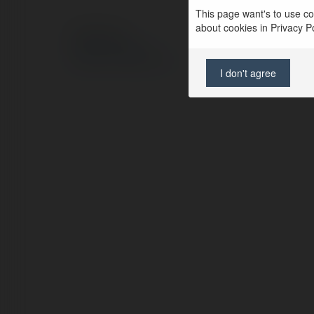
This page want's to use coo
about cookies in Privacy Pol
© Ekademia.pl
Polityka Prywatności
Regulamin
|
Zażądaj zwrotu
I don't agree