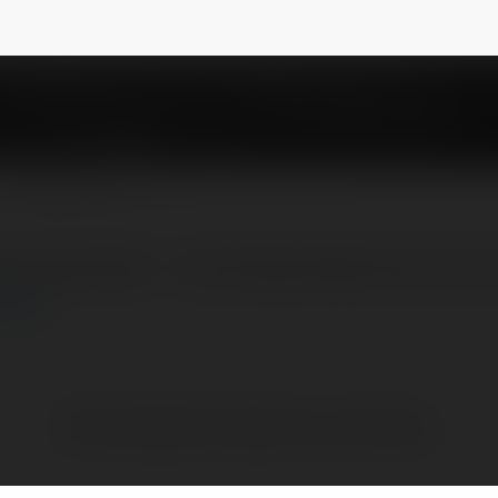
n
@nowgoalbraunstein
NEWSLETTER
kèo quốc dân” – tốc độ cập nhật siêu tốc, hỗ
ęcej
Brak widzialnych wpisów w tym miejscu.