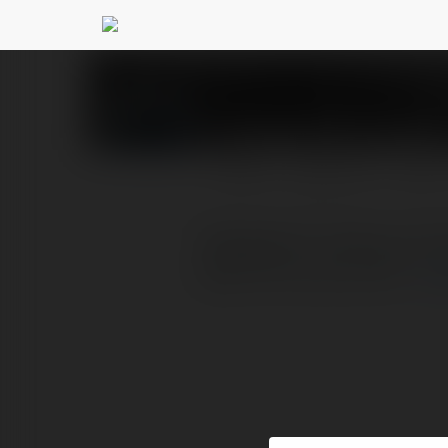
Nowgoal Braunstei
PROFIL
PRODUKTY
BLOG
Nowgoal là “công cụ soi 
phân tích cực kỳ chi…
wi