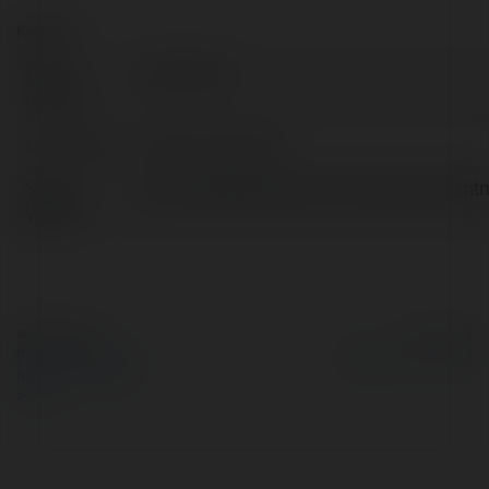
Kontakt:
Pełna
nasi lemak
nazwa:
Lokalizacja:
jakarta, Indonesia
Strona
https://gakbahaya.cloud/casino/pptoto.ht
WWW:
© Ekademia.pl
Powered by
Polityka Prywatności
Regulamin
|
Zażądaj
zwrotu