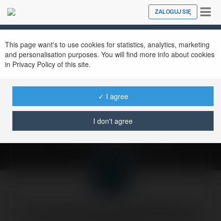
Tog
ZALOGUJ SIĘ
Close
nav
This page want's to use cookies for statistics, analytics, marketing
and personalisation purposes. You will find more info about cookies
in Privacy Policy of this site.
case study: oferta
współpracy z firmą
✓ I agree
MLM
I don't agree
czwartek, 5 luty 04, 00:00
Forumowicze CzasNaE-Biznes