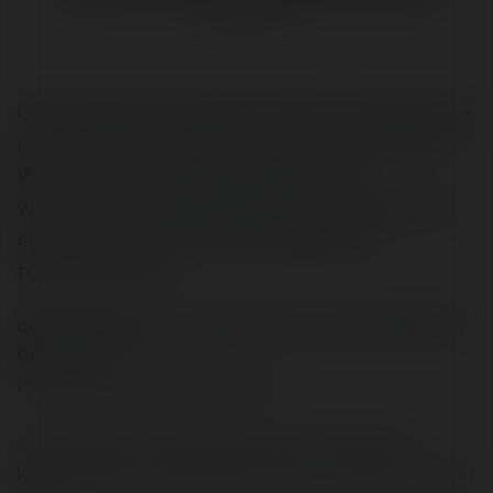
@merytorium
Ciekawy kawałek pracy, która rozwijała się
i równocześnie była poprawiana na forum.
Wiele poprawek do oferty zostało
wprowadzonych zanim zaczęła cokolwiek
sprzedawać. Przykład wspólpracy
forumowiczów.
quentin napisał/a na Merytorium.pl dnia 2004-02-
05 0:03:22:
i chciałem zacząć w ten sposób
to jest dopiero brudnopis (literówki formatowanie
kodowanie) same byki jednak proszę o analizę początku