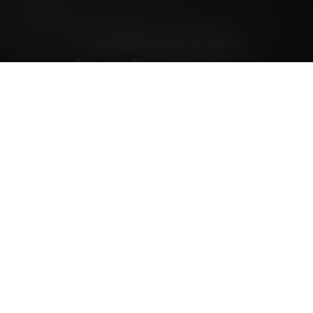
Ocena serwisu
turystycznego.
wtorek, 3 luty 04, 00:00
Forumowicze CzasNaE-Biznes
@merytorium
Autorzy seriwsu o tematyce turystycznej