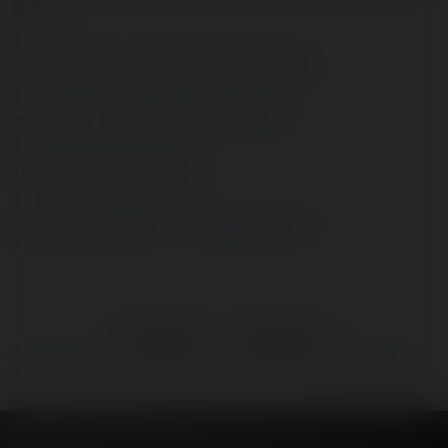
treści
pozdrawiam i życze mega sukcesów
aha
http://www.justn.and.pl/probnik/
nad tym się teraz męcze
zdroofka
Czytaj na Forum Merytorium.pl
←
Poprzedni
Następne
→
Ocena serwisu turystycznego.
Erotyka - pomysl na biznes...