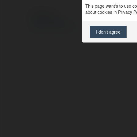
This page want's to use coo
about cookies in Privacy Pol
© Ekademia.pl
Polityka Prywatności
Regulamin
|
Zażądaj zwrotu
I don't agree