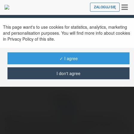
Tog
ZALOGUJ SIĘ
Close
nav
Ekademia.pl
58 WIN
Newsletter
This page want's to use cookies for statistics, analytics, marketing
and personalisation purposes. You will find more info about cookies
in Privacy Policy of this site.
✓ I agree
I don't agree
58 WIN
58WIN là một trong những nhà cái hàng đầu hiện nay,
chuyên cung cấp dịch vụ cá cược thể thao, casino online