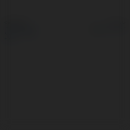
© Ekademia.pl
Powered by
Polityka Prywatności
Regulamin
|
Zażądaj
zwrotu