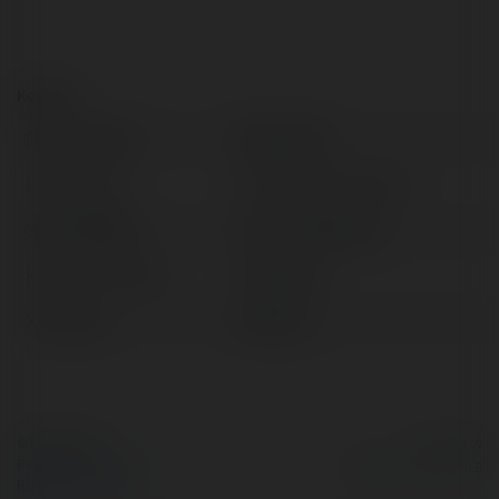
Kontakt:
Pełna nazwa:
12BET SBS
Lokalizacja:
Hồ Chí Minh, Vietnam
Strona WWW:
https://12bet.sbs/
Kanał YoutTUBE:
@12betsbs
X/Twitter:
12betsbs
© Ekademia.pl
Powered by
Polityka Prywatności
Regulamin
|
Zażądaj