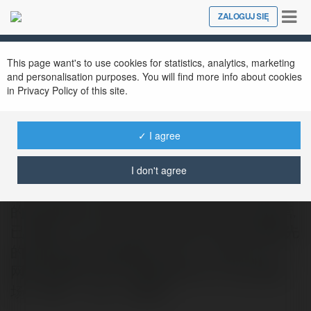
Tog
ZALOGUJ SIĘ
Close
nav
This page want's to use cookies for statistics, analytics, marketing
and personalisation purposes. You will find more info about cookies
in Privacy Policy of this site.
xing kong
@xingkong
✓ I agree
I don't agree
Xingkongtiyu 星空体育于2016年在菲律宾成立
的在线博彩公司，星空体育经过超过6年的运营，
已经确立了自己在行业中的地位，成为亚洲领先
的信誉良好的在线博彩公司之一。该平台门户
网站提供数千种不同类型的投注产品，包括赌
场、体育、斗鸡、老虎机、