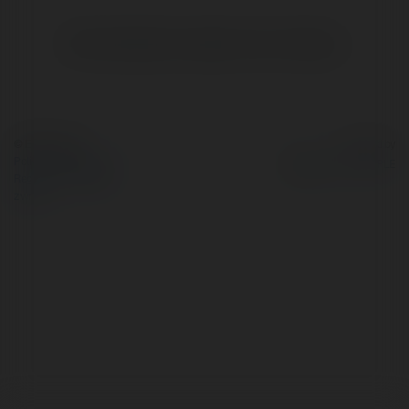
Brak widzialnych wpisów w tym miejscu.
© Ekademia.pl
Powered by
Polityka Prywatności
Regulamin
|
Zażądaj
zwrotu