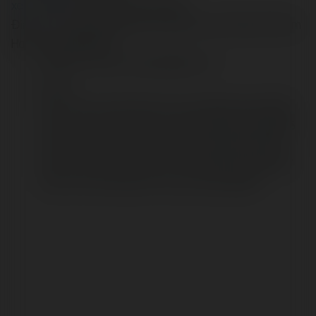
xenang365
xenangdienxenangdau
Địa Chỉ: Trung Dương, Kiêu Kỵ, Gia Lâm, Hà Nội, Việt Nam
Hotline: 0961015605
Website: https://xenang365.com/
Social:
https://www.facebook.com/tongkhoxenang365
https://www.youtube.com/@tongkhoxenang365
https://www.linkedin.com/in/xenanghanoi365/
https://www.pinterest.com/tongkhoxenang365/
https://www.reddit.com/user/xenang365/