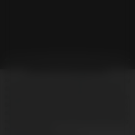
Xe Nâng 365 chuyên xe nâng bãi Nhật nhập khẩu
Xe nâng 365 là đơn vị chuyên nhập khẩu các loại xe nâng
đã qua sử dụng chính hãng từ Nhật Bản với chất lượng
lên tới 90%. Sản phẩm được nhập khẩu bởi công ty TNHH
SAMNON VIỆT NAM, bao gồm nhiều loại xe như xe nâng
dầu, xe nâng xăng, xe nâng điện đứng lái và xe nâng điện
ngồi lái. Đừng quên theo dõi chúng tôi để cập nhật thông
tin sản phẩm mới nhất.