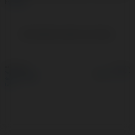
t
więcej
Brak widzialnych wpisów w tym miejscu.
© Ekademia.pl
Powered by
Polityka Prywatności
Regulamin
|
Zażądaj
zwrotu