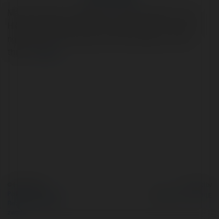
Máy Phát Điện Công Nghiệp – Giải Pháp Năng Lượng
Hiệu Quả đóng vai trò quan trọng trong việc cung cấp
nguồn điện ổn định, giúp các doanh nghiệp vượt qua
thách t
więcej
© Ekademia.pl
Powered by
Polityka Prywatności
Regulamin
|
Zażądaj
zwrotu