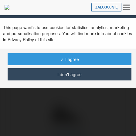
Tog
ZALOGUJ SIĘ
Close
nav
Ekademia.pl
xe nangnguoi
Newsletter
This page want's to use cookies for statistics, analytics, marketing
and personalisation purposes. You will find more info about cookies
in Privacy Policy of this site.
✓ I agree
I don't agree
xe nangnguoi