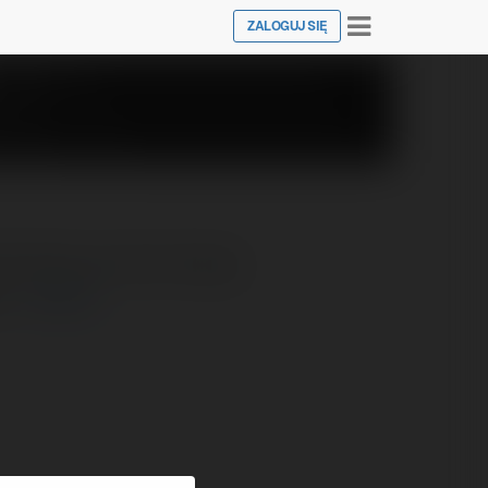
Toggle
ZALOGUJ SIĘ
navigation
the thoa suc tan huong
ao…
więcej