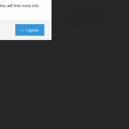
ou will find more info
Powered by
✓ I agree