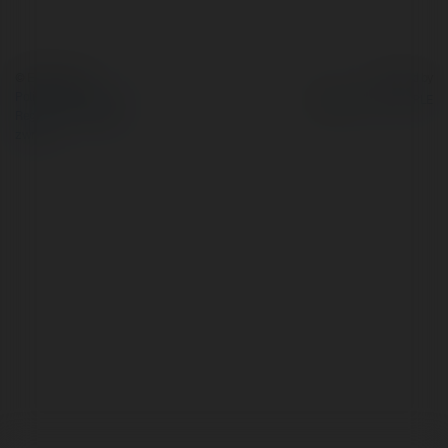
© Ekademia.pl
Powered by
Polityka Prywatności
Regulamin
|
Zażądaj
zwrotu