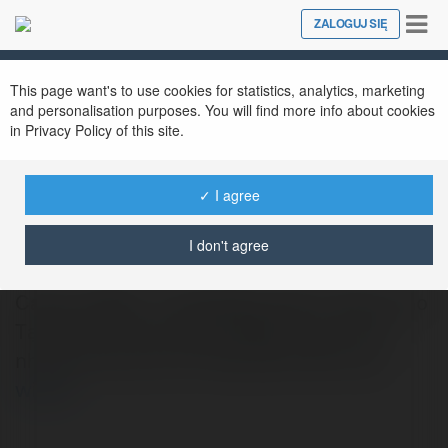
Tog
ZALOGUJ SIĘ
Close
nav
This page want's to use cookies for statistics, analytics, marketing
and personalisation purposes. You will find more info about cookies
in Privacy Policy of this site.
✓ I agree
U888 Com
@u888com2
I don't agree
Casino U888 – Trải Nghiệm Giải Trí Đỉnh Cao
Tại Nhà Cái Hàng Đầu U888 là một trong
những nhà cái uy tín hàng đầu hiện nay,…
więcej