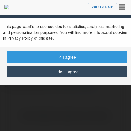
Tog
ZALOGUJ SIĘ
Close
nav
This page want's to use cookies for statistics, analytics, marketing
Trang Ca Do Uy Tin
@trangcadouytin
and personalisation purposes. You will find more info about cookies
in Privacy Policy of this site.
✓ I agree
Website trangcadouytin.net chuyên cập nhật
BXH top 10+ trang cá độ uy tín nhất hiện nay,
I don't agree
review các website cá cược một cách đầy
đủ, khách quan, chính xác.
więcej
Brak widzialnych wpisów w tym miejscu.