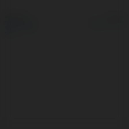
© Ekademia.pl
Powered by
Polityka Prywatności
Regulamin
|
Zażądaj
zwrotu