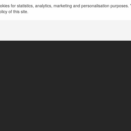
kies for statistics, analytics, marketing and personalisation purposes. Y
icy of this site.