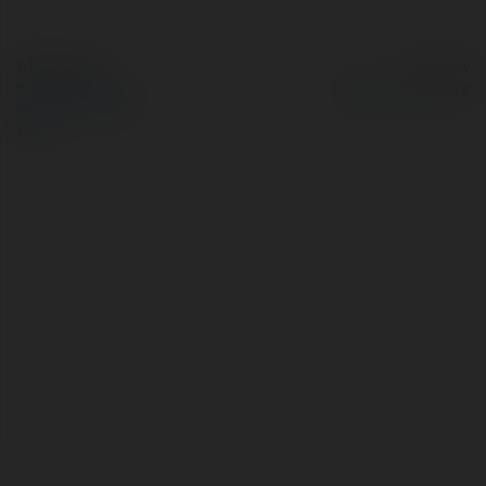
© Ekademia.pl
Powered by
Polityka Prywatności
Regulamin
|
Zażądaj
zwrotu