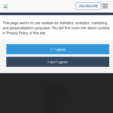
Tog
ZALOGUJ SIĘ
Close
nav
Ekademia.pl
SV368 nổi bật với đá gà Thomo livestream chuẩn HD
Newsletter
This page want's to use cookies for statistics, analytics, marketing
and personalisation purposes. You will find more info about cookies
in Privacy Policy of this site.
✓ I agree
I don't agree