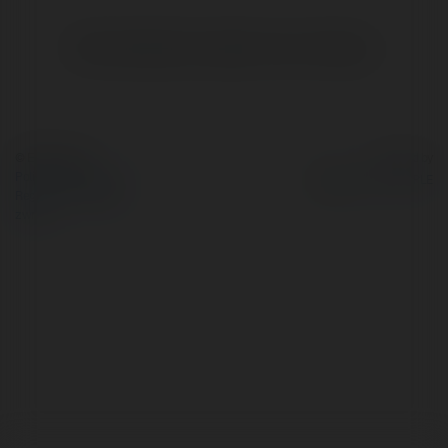
Brak widzialnych wpisów w tym miejscu.
© Ekademia.pl
Powered by
Polityka Prywatności
Regulamin
|
Zażądaj
zwrotu