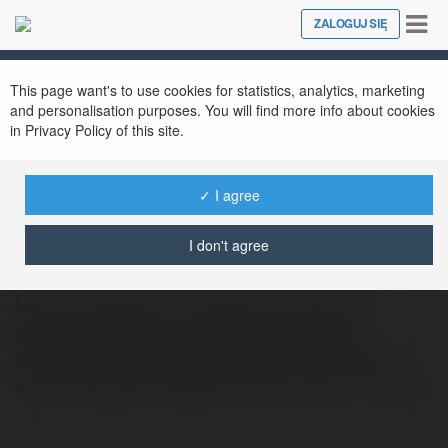
Tog
ZALOGUJ SIĘ
Close
nav
This page want's to use cookies for statistics, analytics, marketing
and personalisation purposes. You will find more info about cookies
in Privacy Policy of this site.
✓ I agree
Wojtek Samolek
@ptamat
I don't agree
Cześć wszystkim, niedawno stałem się
jednym z Was, czyli członkiem owego
niezwykle ciekawego serwisu. Pragnąłbym
na rozpoczęcie napisać kilka zdań o…
więcej