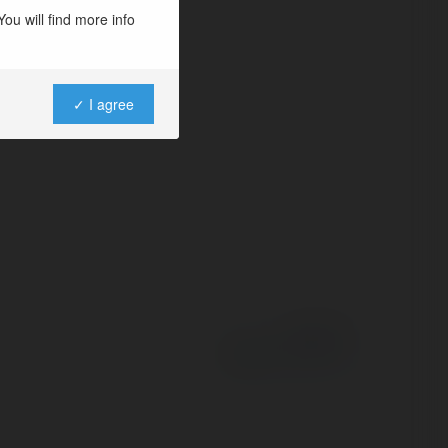
as, czyli
ou will find more info
 Pragnąłbym na
✓ I agree
Powered by