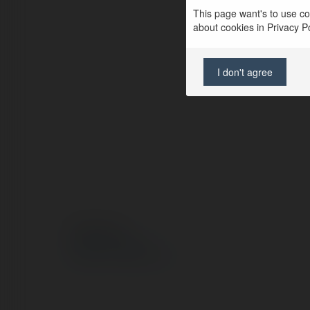
This page want's to use coo
about cookies in Privacy Pol
I don't agree
© Ekademia.pl
Polityka Prywatności
Regulamin
|
Zażądaj zwrotu