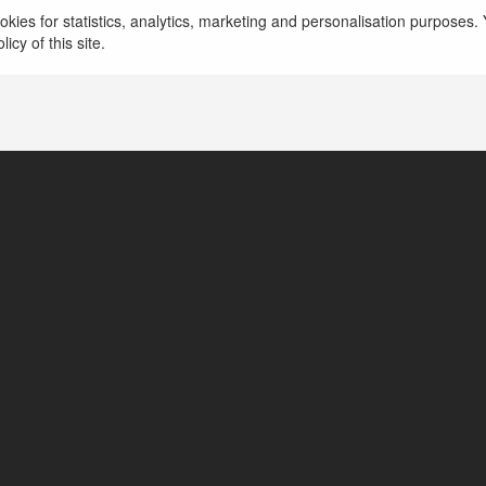
Cześć wszystkim, niedawno stałem się jednym z W
kies for statistics, analytics, marketing and personalisation purposes. Y
członkiem owego niezwykle ciekawego serwisu.
icy of this site.
rozpoczęcie napisać kilka zdań o…
więcej