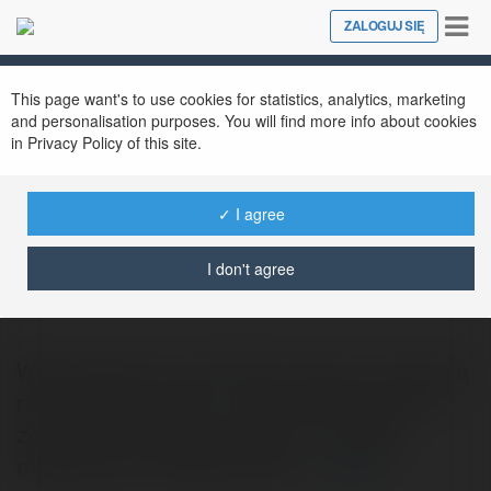
Tog
ZALOGUJ SIĘ
Close
nav
This page want's to use cookies for statistics, analytics, marketing
and personalisation purposes. You will find more info about cookies
in Privacy Policy of this site.
✓ I agree
Paweł Grzech
@pawelgrzech
I don't agree
Witaj. Nazywam się Paweł Grzech i pierwszą
rzeczą jaką musisz o mnie wiedzieć jest to,
że jestem zwykłym facetem z małego
miasteczka w Wielkopolsce.…
więcej