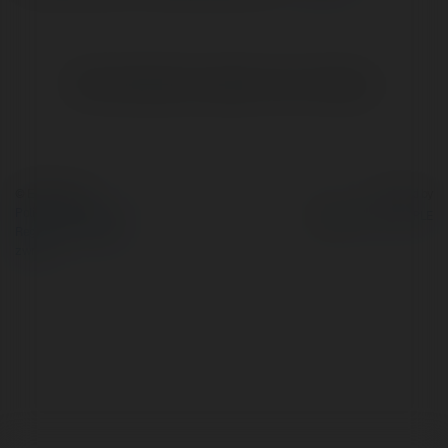
Brak widzialnych wpisów w tym miejscu.
© Ekademia.pl
Powered by
Polityka Prywatności
Regulamin
|
Zażądaj
zwrotu