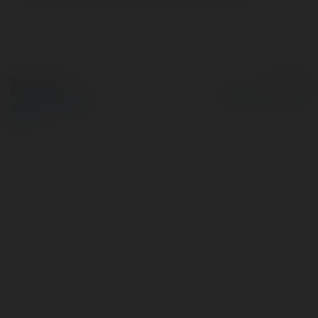
© Ekademia.pl
Powered by
Polityka Prywatności
Regulamin
|
Zażądaj
zwrotu