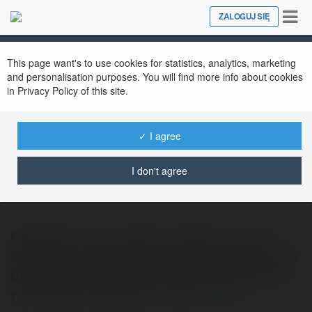
Tog
ZALOGUJ SIĘ
Close
nav
This page want's to use cookies for statistics, analytics, marketing
and personalisation purposes. You will find more info about cookies
in Privacy Policy of this site.
✓ I agree
Nha Đài Daga39
@nhaidaga397
I don't agree
Chơi tài xiu trực tuyến cực dễ, cực vui tại
Daga39 với luật chơi đơn giản, kết quả minh
bạch, trả thưởng tức thì. Tham gia ngay để
trải nghiệm cảm giác hồi hộp,
więcej