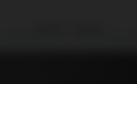
←
Poprzedni
Następne
→
Certyfikaty dla programistów?
Pomysł na milion w rok... czy 
rtyfikaty 