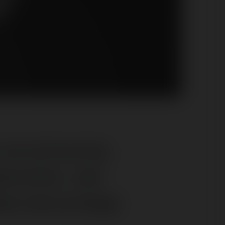
 ze sztuczną
owiczów. Jak
wej zaczynając