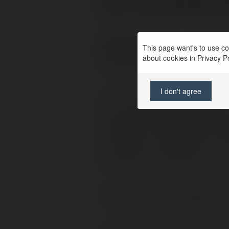
już od samej 
Rafał Wysocki napisał/
This page want's to use coo
about cookies in Privacy Pol
Drugi wątek wspólnego t
I don't agree
Cel: domena dla sklepu
każdym bądź razie opis
(zrobiłeś, mogłeś itp.), 
zachwyt, używane na co 
Tym razem uwzględniam 