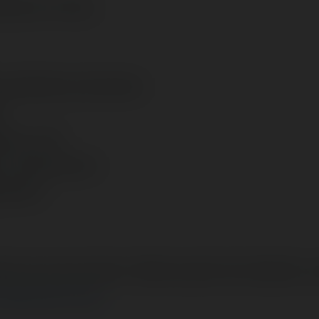
ków on-line):
 jubilerski, biżuteria
o
pak, zuch
y, mężczyzna
eciarz
nie je przeczytam. Ważna jest też łatwość z
 Merytorium.pl