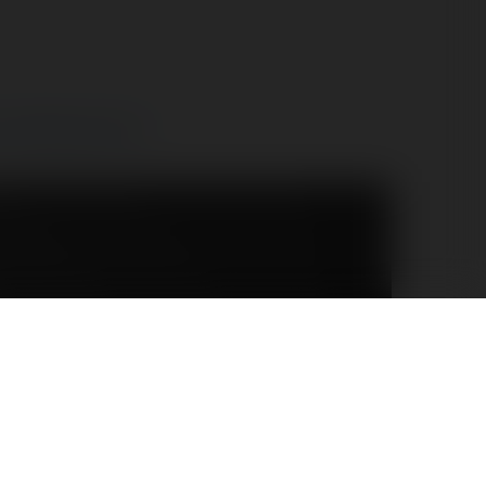
ten mailing pomoże ??
dla