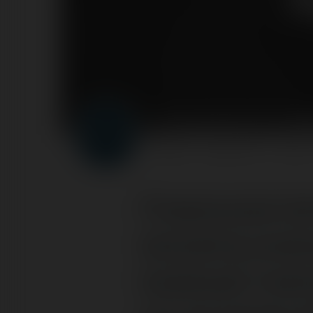
Forumowicze CzasN
PROFIL
PRODUKTY
BLOG
Propozycje do
biżuterią zos
budować markę