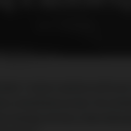
środa, 1 listopad 06, 00:00
aE-Biznes
@merytorium
NEWSLETTER
men i nazw autora witryny
tały ocenione przez forum
 swojej strony interneto