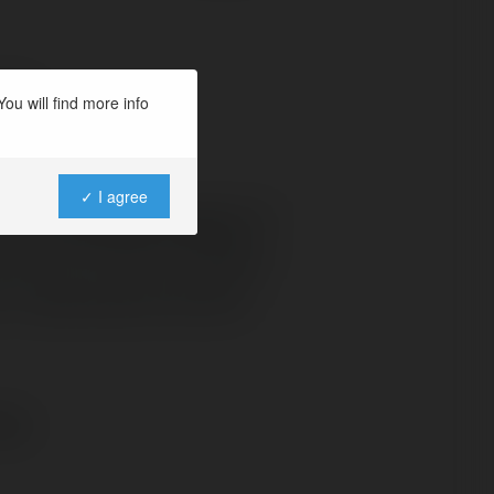
:30:
ou will find more info
✓ I agree
erię
dla swoich kobiet
. W
równo w formie męskiej
t i zastosowania (budzi
gi.