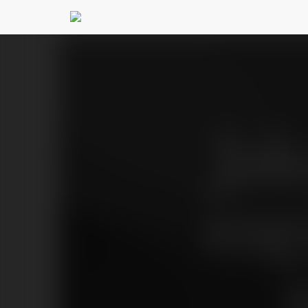
Ja
męż