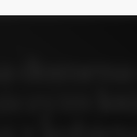
ka domena 
czyzn kt
są z kobietą