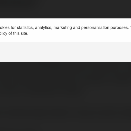
domeny?
a na Merytorium.pl dnia 2006-11-01 14:03
kies for statistics, analytics, marketing and personalisation purposes. Y
icy of this site.
ematu, tym razem bardziej precyzyjny.
, w którym
mężczyźni
kupują sztuczną biżut
y skierowane zdecydowanie do mężczyzn za
ale też opisujące przeciętne wrażenia u kobie
dzień, na specjalne okazje)
również opcję "żadna" i liczę na cenne uwa