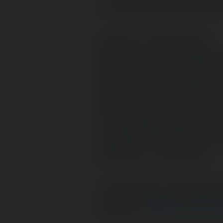
Tłumaczenie (wg słowni
bougre - facet, chwat
bijouterie - złotnik, sklep
babiole - drobiazg, cack
gars - mężczyzna, chło
reel, homme - prawdziw
homme a femmes - kobi
juponnier - kobieciarz
Jeżeli masz uwagi, chęt
nazwę.
Czytaj na Forum