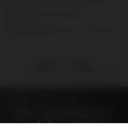
Podaję adres:
http://www.krw.webd.pl
Dziękuję i pozdrawiam.
Czytaj na Forum Merytorium.pl
←
Poprzedni
Następne
→
Jak to naprawde jest z
Poszerzanie zakresłu usług
subdomenami?
bez utraty klientów.
Jak to naprawde jest z
subdomenami?