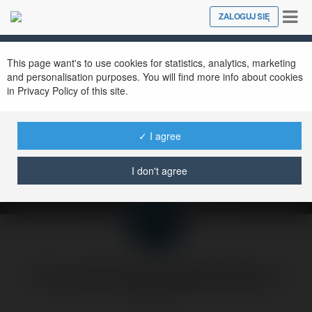
Tog
ZALOGUJ SIĘ
Close
nav
This page want's to use cookies for statistics, analytics, marketing
and personalisation purposes. You will find more info about cookies
in Privacy Policy of this site.
case study: Ocena
KRW WebDesign
✓ I agree
piątek, 30 lipiec 04, 23:00
I don't agree
Forumowicze CzasNaE-Biznes
@merytorium