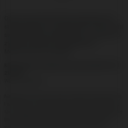
Gorąca, ale konstruktywna dyskusja nad
stroną jednego z forumowiczów. Autor broni
swojego działa, jednak opinia, iż witryna to
zlepek pomysłów wyciągniętych z
Merytorium.pl, przeważa.
KRW napisał/a na Merytorium.pl dnia 2004-07-30
21:17:38:
Witam wszystkich,
Niedawno ukończyłem prace swoją stroną internetową.
I w związku z tym proszę Was o ocenę wszystkiego co
tam znajdziecie. Jestem otwarty na obiektywną krytykę
(nie przesadzajcie tylko, bo się jeszcze zniechęcę, a
wskaźnik zapału jak dotąd idzie tylko w górę ;) ).