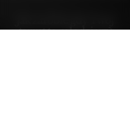
Jak zarobić gdy Twój
target to młodzierz?
środa, 30 czerwiec 04, 10:14
Forumowicze CzasNaE-Biznes
@merytorium
Wyobraź sobie, że masz stronę internetową