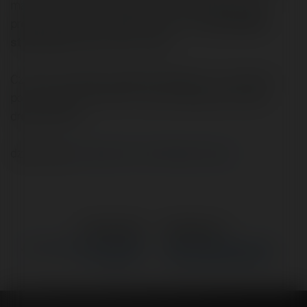
marginesie) ale nie mogę znaleść dobrego sposobu
promocji mojego drugiego biznesu czyli
tworzenie
stron www
. Adres strony mojej .
Czy ktoś ma jakieś sugestie? Myślałem o rozsyłanie
pocztą reklamy do firm w moim mieście ale to dość
droga sprawa.
dzięki z góry
Czytaj na Forum Merytorium.pl
←
Poprzedni
Następne
→
Jak zarobić gdy Twój target
Dynamicznie generowana
to młodzierz?
data modyfikacji strony