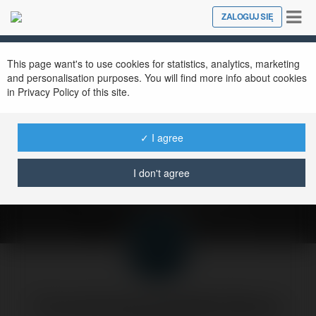
Tog
ZALOGUJ SIĘ
Close
nav
This page want's to use cookies for statistics, analytics, marketing
and personalisation purposes. You will find more info about cookies
in Privacy Policy of this site.
Jak wypromować
usługi tworzenia stron
✓ I agree
www?
I don't agree
środa, 30 czerwiec 04, 11:20
Forumowicze CzasNaE-Biznes