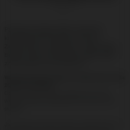
@merytorium
Próbujesz podjąć walkę z ogromną
konkurencją w branży stron www?
Zapoznaj się z tą dyskusją - Twoja walka
będzie znacznie łatwiejsza. Może nawet
znokautujesz przeciwników ;)
Wojciech Suszycki napisał/a na Merytorium.pl dnia
2004-06-30 14:56:53:
Czytam i czytam artykuły i dyskusje na forum ale
większość dotyczy sprzedaży przez internet czyli e-
sklepów.
Ja prowadzę wprawdzie sklep ale "tradycyjny" (tak na