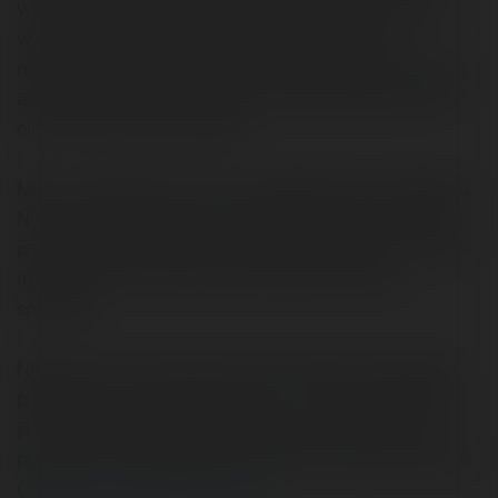
wiele dobrych miejsc zajętych przez tą firmę... ale nie
wiem o ani jednej firmy spoza branży erotyczno/
nielegalnej korzystających z ich usług. Nie ma portfolio
ale przydałaby się przynajmniej lista przejętych przez
nich słów i fraz kluczowych.
Mimo wszystko jest to forma inteligentnego marketingu.
Nie można jej stosować wszędzie ale można. Takie nie
podlizywanie się klientom, zupełnie odwortnie niż się to
robi zwykle, też może mieć pozytywny wpły na
sprzedaż.
Niestety nie znam skutecznoĹci tej strony, mogę więc
pisać tylko o swoich odczuciach: w moich odczuciach
jest to bardzo dobrze przygotowana strona, która nie
pozwala o sobie zapomnieć. Pytanie czy jest skuteczna.
Czytaj na Forum Merytorium.pl