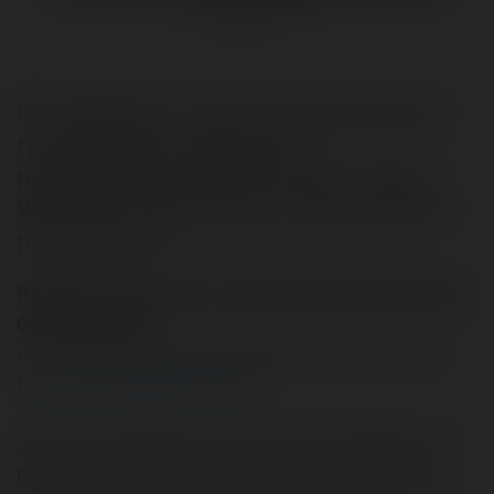
@merytorium
Piotr Majewski: „Jest to przykład bardzo
ryzykownego marketingu ale
prawdopodobnie spełnia swoje zadanie.
Widziałem wiele dobrych miejsc zajętych
przez tę firmę...”
P.Majewski napisał/a na Merytorium.pl dnia 2003-
09-02 18:29:53:
Już dawno miałem o tym napisać. Zobaczcie stronę:
http://www.sitepositioning.biz
Jest to przykład bardzo ryzykownego marketingu ale
prawdopodobnie spełnia swoje zadanie. Widziałem