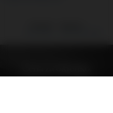
←
Poprzedni
Następne
→
Cena za okienko.
Umowa o dzieło - zasady
Cena za okienko.
wtorek, 2 wrzesień 03, 13:17