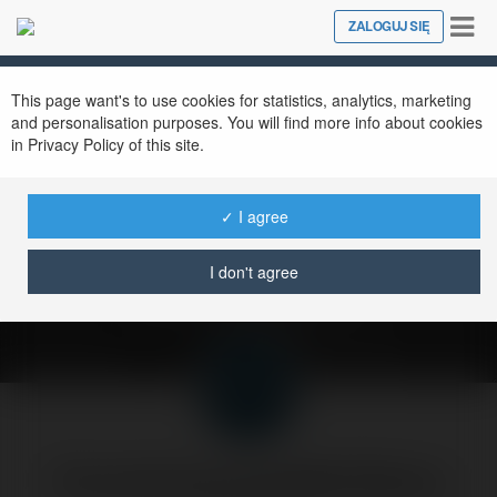
Tog
ZALOGUJ SIĘ
Close
nav
This page want's to use cookies for statistics, analytics, marketing
and personalisation purposes. You will find more info about cookies
in Privacy Policy of this site.
Marketing
perswazyjny bez
✓ I agree
pardonu
I don't agree
wtorek, 2 wrzesień 03, 13:30
Forumowicze CzasNaE-Biznes