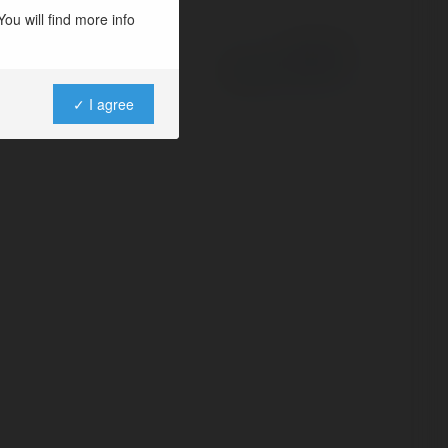
ou will find more info
Powered by
✓ I agree