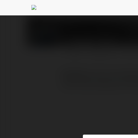
May88 Casino
@may88c
PROFIL
PRODUKTY
BLOG
May88 la nha cai hang d
cuoc chat luong va an t