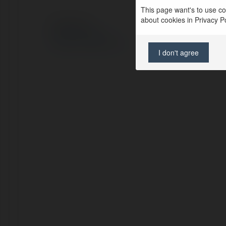
This page want's to use coo
about cookies in Privacy Pol
© Ekademia.pl
Polityka Prywatności
Regulamin
|
Zażądaj zwrotu
I don't agree