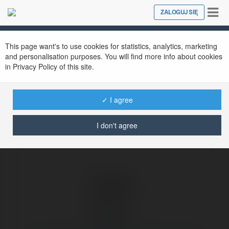
Tog
ZALOGUJ SIĘ
Close
nav
Ekademia.pl
LegaWiki Diễn Đàn Cá Cược Thể Thao Uy Tín
Newsletter
This page want's to use cookies for statistics, analytics, marketing
and personalisation purposes. You will find more info about cookies
in Privacy Policy of this site.
✓ I agree
I don't agree