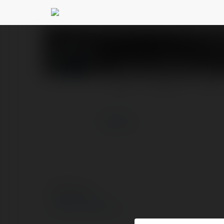
Joanna Kałużna
@joan
PROFIL
PRODUKTY
BLOG
więcej
© Ekademia.pl
Polityka Prywatności
Regulamin
|
Zażądaj zwrotu