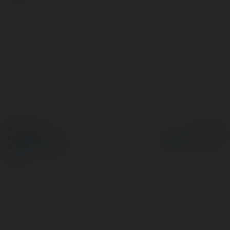
© Ekademia.pl
Powered by
Polityka Prywatności
Regulamin
|
Zażądaj
zwrotu