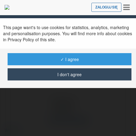
Tog
ZALOGUJ SIĘ
Close
nav
Ekademia.pl
Joanna Kałużna
Newsletter
This page want's to use cookies for statistics, analytics, marketing
and personalisation purposes. You will find more info about cookies
in Privacy Policy of this site.
✓ I agree
I don't agree
Joanna Kałużna
więcej