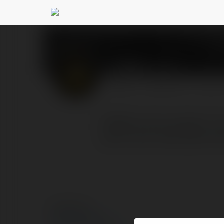
FO88
@fo88farm
PROFIL
PRODUKTY
BLOG
FO88 là nhà cái giải trí
cạnh tranh. Giao diện th
© Ekademia.pl
Polityka Prywatności