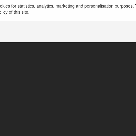
kies for statistics, analytics, marketing and personalisation purposes. Y
icy of this site.