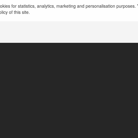
prywatny detektyw atutwroclaw
więcej
kies for statistics, analytics, marketing and personalisation purposes. Y
icy of this site.