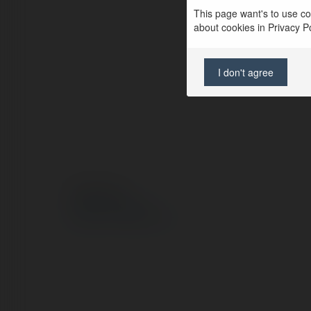
This page want's to use coo
about cookies in Privacy Pol
I don't agree
© Ekademia.pl
Polityka Prywatności
Regulamin
|
Zażądaj zwrotu