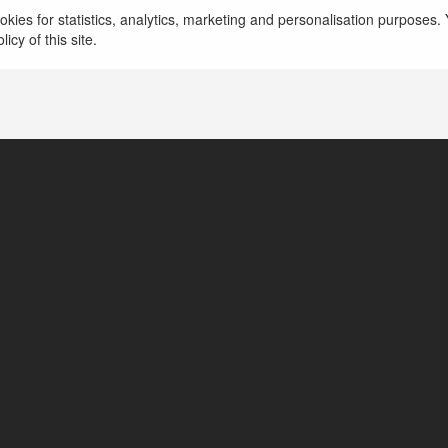
Christopher Wielgus
kies for statistics, analytics, marketing and personalisation purposes. Y
icy of this site.
BiałaPiska, Poland