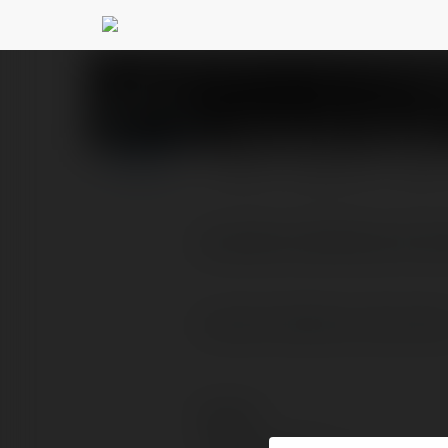
Christopher Wielgu
PROFIL
PRODUKTY
BLOG
prywatny detektyw atut
prywatny detektyw atutwrocl
Kontakt: