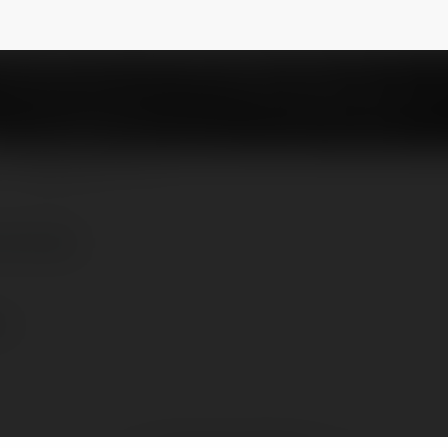
s
@dorothydebbra
NEWSLETTER
wroclaw
aw