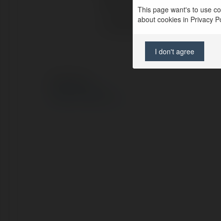
Pełna nazwa:
This page want's to use coo
about cookies in Privacy Pol
Lokalizacja:
I don't agree
© Ekademia.pl
Polityka Prywatności
Regulamin
|
Zażądaj zwrotu