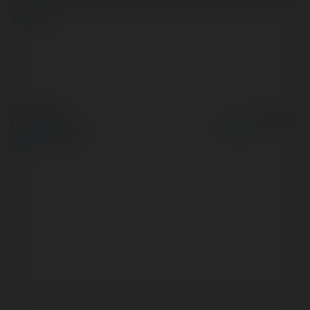
więcej
© Ekademia.pl
Powered by
Polityka Prywatności
Regulamin
|
Zażądaj
zwrotu