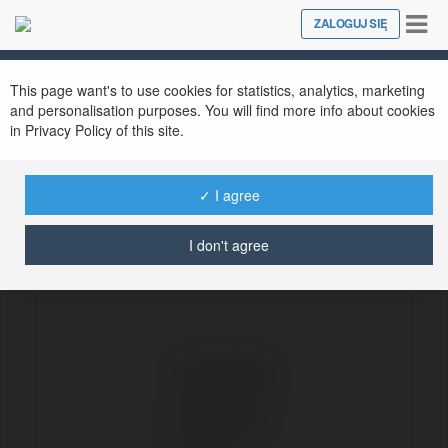
Tog
ZALOGUJ SIĘ
Close
nav
Ekademia.pl
Co88 2025 | Nhà Cái Uy Tín | Nạp Rút Nhanh | Đăng Ký +999K
This page want's to use cookies for statistics, analytics, marketing
Newsletter
and personalisation purposes. You will find more info about cookies
in Privacy Policy of this site.
✓ I agree
I don't agree