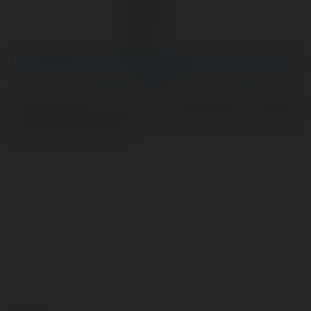
Co88 2025 | Nhà Cái Uy Tín | Nạp Rút Nhanh | Đăng Ký
+999K
CO88 là sân chơi cá cược trực tuyến đang thu hút người
chơi tại Việt Nam. Nhà cái này cung cấp nhiều trải nghiệm
giải trí khác nhau
więcej