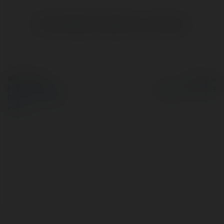
Brak widzialnych wpisów w tym miejscu.
© Ekademia.pl
Powered by
Polityka Prywatności
Regulamin
|
Zażądaj
zwrotu