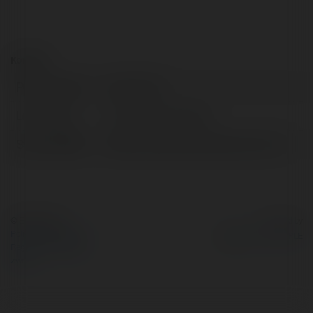
Kontakt:
Pełna nazwa:
Cosmo City
Lokalizacja:
Ho Chi Minh, Vietnam
Strona WWW:
https://www.canhocosmo.com.vn/
© Ekademia.pl
Powered by
Polityka Prywatności
Regulamin
|
Zażądaj
zwrotu