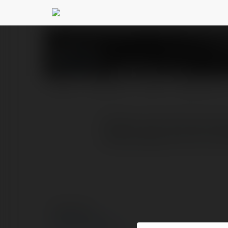
bach ho
@bachho
PROFIL
PRODUKTY
BLOG
NEWSLETTER
Sai lầm của nhỏ của một
hưởng nặng nề tới rất n
© Ekademia.pl
Polityka Prywatności