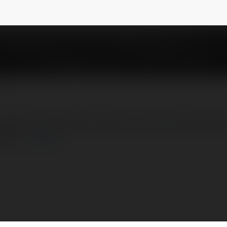
 người trong việc không có ý thức phòng chá
hiều…
więcej