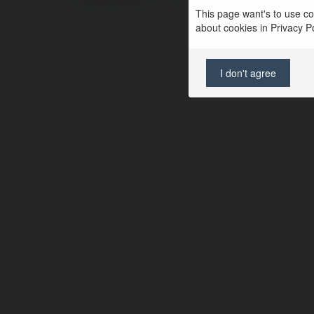
Regulamin
|
Zażądaj zwrotu
This page want's to use coo
about cookies in Privacy Pol
I don't agree