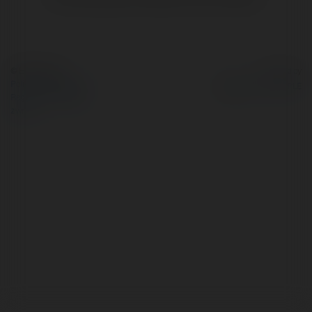
© Ekademia.pl
Powered by
Polityka Prywatności
Regulamin
|
Zażądaj
zwrotu