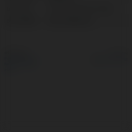
Lokalizacja:
Hồ Chí Minh Việt Nam, Vietnam
Strona WWW:
https://az888.casa/
© Ekademia.pl
Powered by
Polityka Prywatności
Regulamin
|
Zażądaj
zwrotu