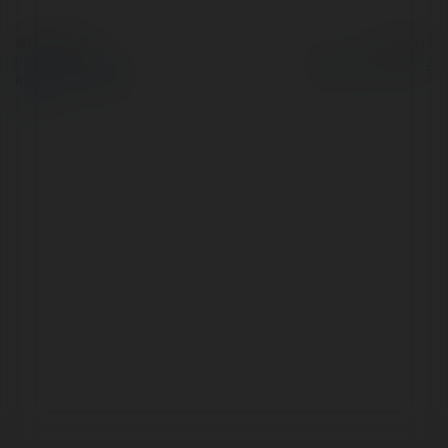
© Ekademia.pl
Powered by
Polityka Prywatności
Regulamin
|
Zażądaj
zwrotu