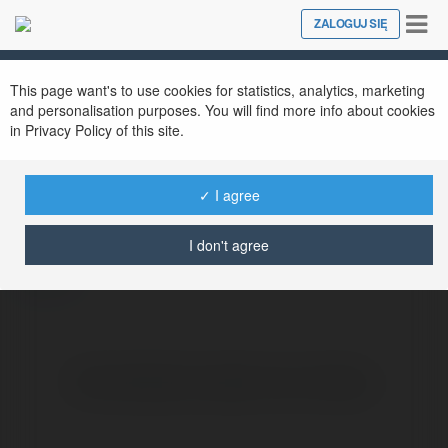
Tog
ZALOGUJ SIĘ
Close
nav
This page want's to use cookies for statistics, analytics, marketing
and personalisation purposes. You will find more info about cookies
in Privacy Policy of this site.
XOI LAC
@adidasyeezyofficialwebsite
✓ I agree
I don't agree
więcej
Brak widzialnych wpisów w tym miejscu.