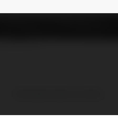
inek26
NEWSLETTER
Brak widzialnych wpisów w tym miejscu.