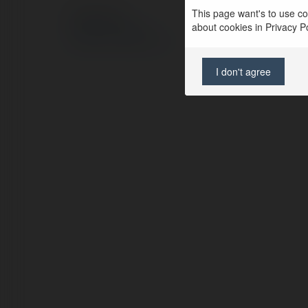
This page want's to use coo
© Ekademia.pl
about cookies in Privacy Pol
Polityka Prywatności
Regulamin
|
Zażądaj zwrotu
I don't agree