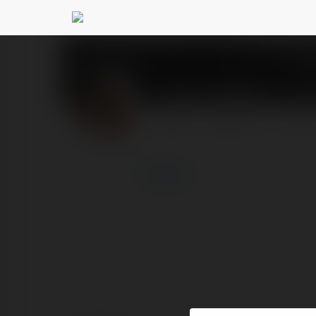
Adam Kalinek
@adamkal
PROFIL
PRODUKTY
BLOG
więcej