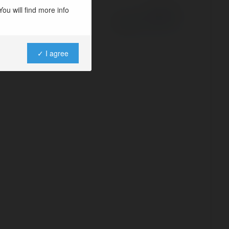
ou will find more info
Powered by
✓ I agree