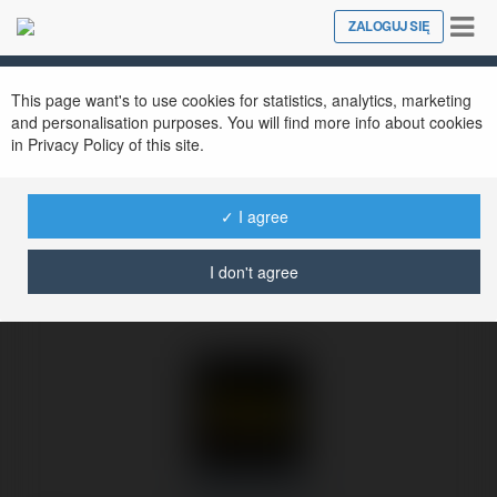
Tog
ZALOGUJ SIĘ
Close
nav
Ekademia.pl
789win07 info
Newsletter
This page want's to use cookies for statistics, analytics, marketing
and personalisation purposes. You will find more info about cookies
in Privacy Policy of this site.
✓ I agree
I don't agree
789win07 info