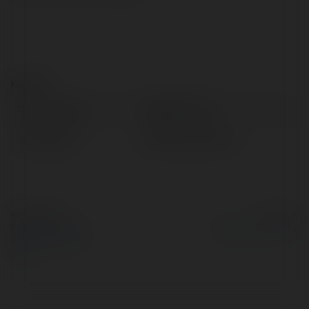
Kontakt:
Pełna nazwa:
789win07 info
Lokalizacja:
Đà Nẵng, Vietnam
© Ekademia.pl
Powered by
Polityka Prywatności
Regulamin
|
Zażądaj
zwrotu