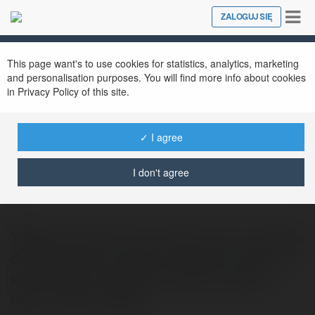
Tog
ZALOGUJ SIĘ
Close
nav
This page want's to use cookies for statistics, analytics, marketing
and personalisation purposes. You will find more info about cookies
in Privacy Policy of this site.
✓ I agree
789win07 info
@789win07info
I don't agree
789Win là nhà cái trực tuyến uy tín, cung cấp
đa dạng dịch vụ cá cược và giải trí với cam
kết an toàn, minh bạch và dịch vụ khách
hàng chuyên nghiệp.