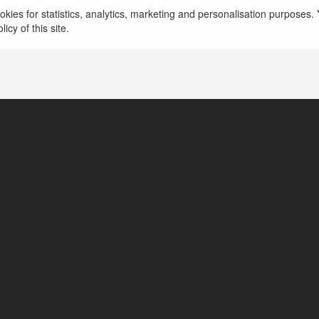
kies for statistics, analytics, marketing and personalisation purposes. Y
icy of this site.