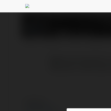
5699
@5699website
PROFIL
PRODUKTY
BLOG
NEWSLETTER
5699 là nền tảng giải tr
đẳng cấp. Tại đây, người
© Ekademia.pl
Polityka Prywatności