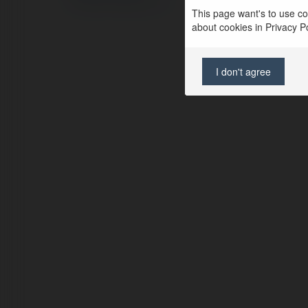
Regulamin
|
Zażądaj zwrotu
This page want's to use coo
about cookies in Privacy Pol
I don't agree