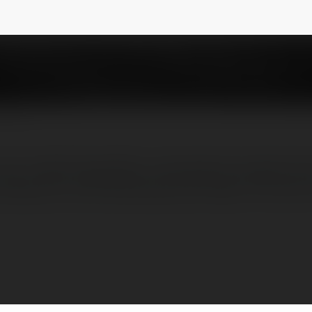
í trực tuyến hàng đầu, cung cấp cho người ch
 dùng có cơ hội tham gia vào nhiều trò chơi 